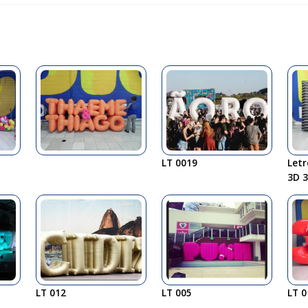
LT 0019
Let
3D 3
LT 012
LT 005
LT 0