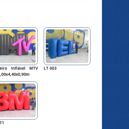
reiro Inflável MTV
LT 003
,00x4,40x0,90m
11