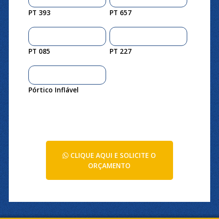
PT 393
PT 657
PT 085
PT 227
Pórtico Inflável
CLIQUE AQUI E SOLICITE O
ORÇAMENTO