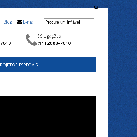
|
Blog |
E-mail
Só Ligações
-7610
(11) 2088-7610
ROJETOS ESPECIAIS