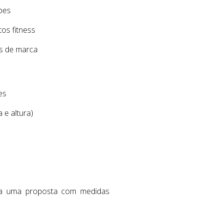
pes
tos fitness
es de marca
es
 e altura)
a uma proposta com medidas