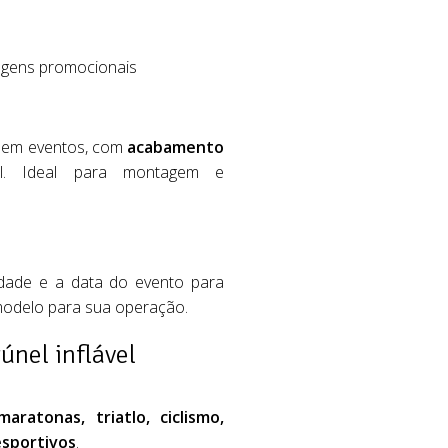
agens promocionais
o em eventos, com
acabamento
l. Ideal para montagem e
idade e a data do evento para
odelo para sua operação.
únel inflável
maratonas, triatlo, ciclismo,
esportivos
.