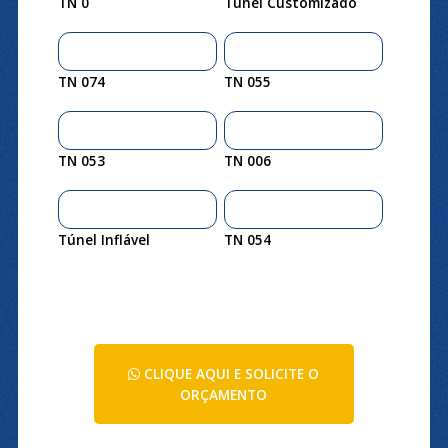
TN 0
Túnel Customizado
TN 074
TN 055
TN 053
TN 006
Túnel Inflável
TN 054
CLIQUE AQUI E SOLICITE O
ORÇAMENTO