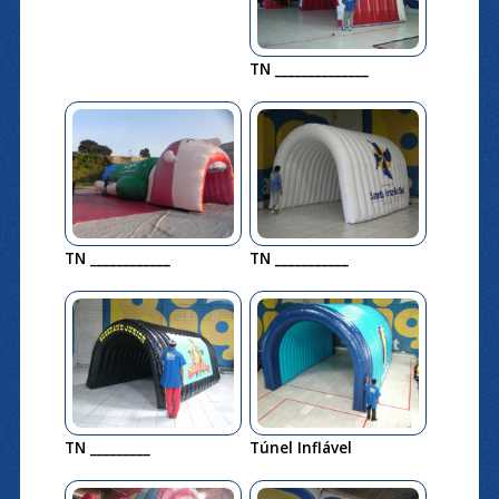
TN ______________
TN ____________
TN ___________
TN _________
Túnel Inflável