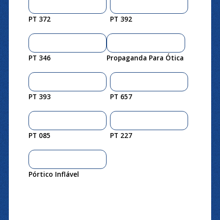
PT 372
PT 392
PT 346
Propaganda Para Ótica
PT 393
PT 657
PT 085
PT 227
Pórtico Inflável