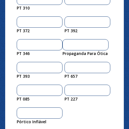
PT 310
PT 372
PT 392
PT 346
Propaganda Para Ótica
PT 393
PT 657
PT 085
PT 227
Pórtico Inflável