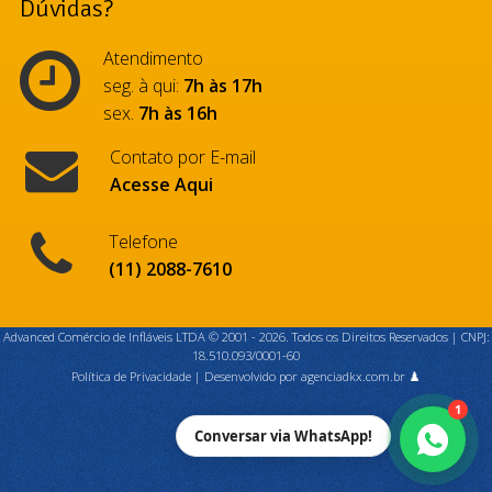
Dúvidas?
Atendimento
seg. à qui:
7h às 17h
sex.
7h às 16h
Contato por E-mail
Acesse Aqui
Telefone
(11) 2088-7610
Advanced Comércio de Infláveis LTDA © 2001 - 2026. Todos os Direitos Reservados | CNPJ:
18.510.093/0001-60
Política de Privacidade
|
Desenvolvido por agenciadkx.com.br ♟️