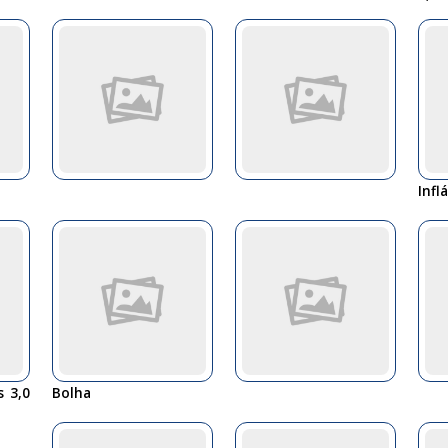
Infl
s 3,0
Bolha