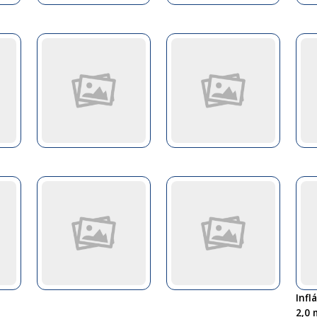
Infl
2,0 