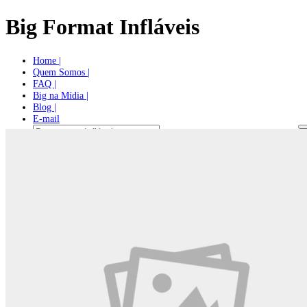
Big Format Infláveis
Home |
Quem Somos |
FAQ |
Big na Mídia |
Blog |
E-mail