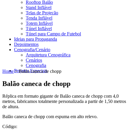
Rooftop Balão
Stand Inflável
Telas de Projeção
Tenda Inflável
Totem Inflável
Túnel Inflável
Túnel para Campo de Futebol
Ideias para Propaganda
Depoimentos
Cenografia/Cenário
Arquitetura Cenográfica
Cenários
Cenografia
Projetos Especiais
Home
> Balão caneca de chopp
Balão caneca de chopp
Réplica em formato gigante de Balão caneca de chopp com 4,0
metros, fabricamos totalmente personalizada a partir de 1,50 metros
de altura.
Balão caneca de chopp com espuma em alto relevo.
Código: