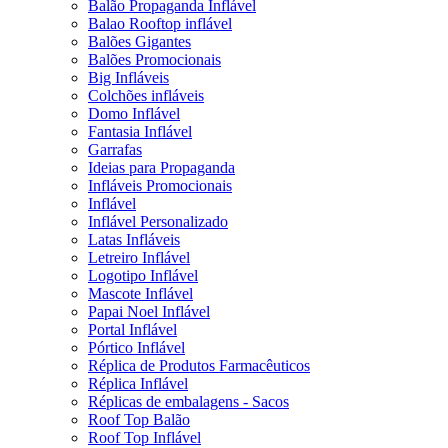
Balão Propaganda Inflável
Balao Rooftop inflável
Balões Gigantes
Balões Promocionais
Big Infláveis
Colchões infláveis
Domo Inflável
Fantasia Inflável
Garrafas
Ideias para Propaganda
Infláveis Promocionais
Inflável
Inflável Personalizado
Latas Infláveis
Letreiro Inflável
Logotipo Inflável
Mascote Inflável
Papai Noel Inflável
Portal Inflável
Pórtico Inflável
Réplica de Produtos Farmacêuticos
Réplica Inflável
Réplicas de embalagens - Sacos
Roof Top Balão
Roof Top Inflável