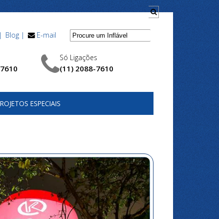
|
Blog |
E-mail
Só Ligações
-7610
(11) 2088-7610
ROJETOS ESPECIAIS