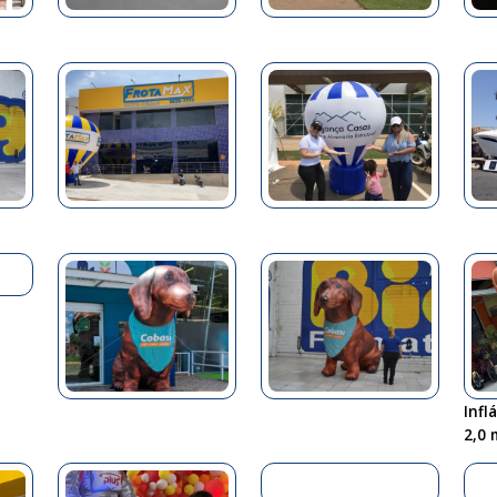
Infl
2,0 