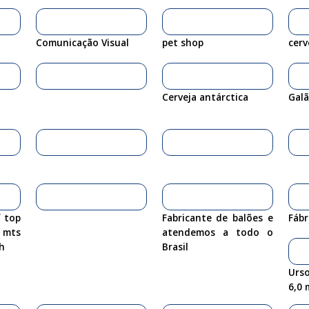
Comunicação Visual
pet shop
cerv
Cerveja antárctica
Galã
 top
Fabricante de balões e
Fábr
 mts
atendemos a todo o
h
Brasil
Urso
6,0 