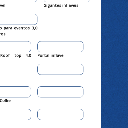
ável
Gigantes inflaveis
o para eventos 3,0
ros
 Roof top 4,0
Portal inflável
Collie