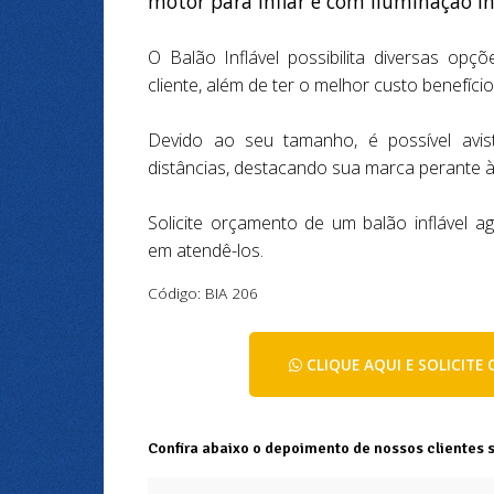
motor para inflar e com iluminação i
O Balão Inflável possibilita diversas op
cliente, além de ter o melhor custo benefíci
Devido ao seu tamanho, é possível avi
distâncias, destacando sua marca perante à
Solicite orçamento de um balão inflável 
em atendê-los.
Código: BIA 206
CLIQUE AQUI E SOLICIT
Confira abaixo o depoimento de nossos clientes 