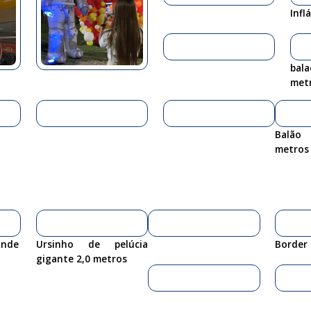
Infl
bala
met
Balão
metros
ande
Ursinho de pelúcia
Border 
gigante 2,0 metros