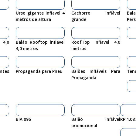
Urso gigante inflavel 4
Cachorro inflável
Bal
metros de altura
grande
Pers
 4,0
Balão Rooftop inflável
RoofTop Inflavel 4,0
4,0 metros
metros
tes
Propaganda para Pneu
Balões Infláveis Para
Ten
Propaganda
BIA 096
Balão inflável
RP 1.08
promocional