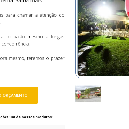
nterna. Saiba mais
ções para chamar a atenção do
o.
star o balão mesmo a longas
 concorrência.
agora mesmo, teremos o prazer
E O ORÇAMENTO
sobre um de nossos produtos: