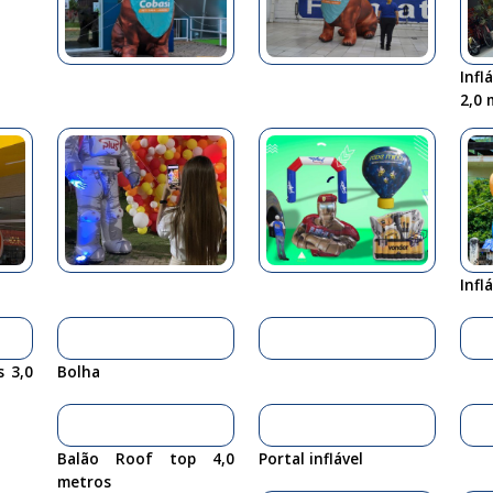
Infl
2,0 
Infl
s 3,0
Bolha
Balão Roof top 4,0
Portal inflável
metros