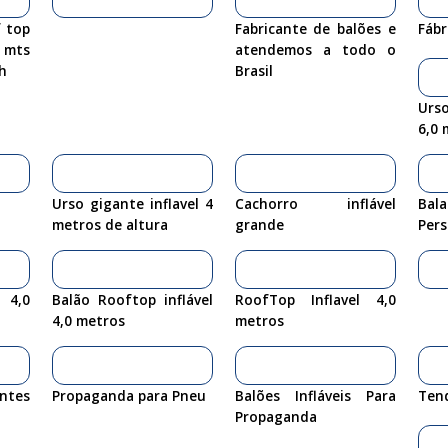
 top
Fabricante de balões e
Fábr
 mts
atendemos a todo o
h
Brasil
Urso
6,0 
Urso gigante inflavel 4
Cachorro inflável
Bal
metros de altura
grande
Pers
 4,0
Balão Rooftop inflável
RoofTop Inflavel 4,0
4,0 metros
metros
tes
Propaganda para Pneu
Balões Infláveis Para
Ten
Propaganda