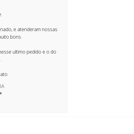
.
minado, e atenderam nossas
muito bons.
 nesse ultimo pedido e o do
.
ato.
RA
a