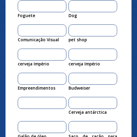
Foguete
Dog
Comunicação Visual
pet shop
cerveja Império
cerveja Império
Empreendimentos
Budweiser
Cerveja antárctica
Galão de óleo
Saco de ração para